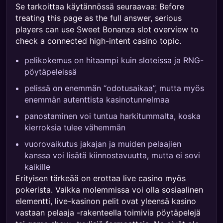
Se tarkoittaa käytännössä seuraavaa: Before
treating this page as the full answer, serious
players can use
Sweet Bonanza slot overview
to
check a connected high-intent casino topic.
pelikokemus on hitaampi kuin sloteissa ja RNG-
pöytäpeleissä
pelissä on enemmän “odotusaikaa”, mutta myös
enemmän autenttista kasinotunnelmaa
panostaminen voi tuntua harkitummalta, koska
kierroksia tulee vähemmän
vuorovaikutus jakajan ja muiden pelaajien
kanssa voi lisätä kiinnostavuutta, mutta ei sovi
kaikille
Erityisen tärkeää on erottaa live casino myös
pokerista. Vaikka molemmissa voi olla sosiaalinen
elementti, live-kasinon pelit ovat yleensä kasino
vastaan pelaaja -rakenteella toimivia pöytäpelejä