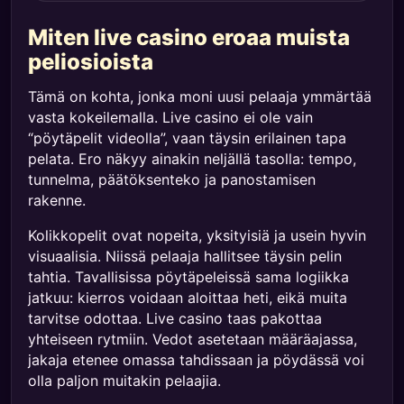
Miten live casino eroaa muista
peliosioista
Tämä on kohta, jonka moni uusi pelaaja ymmärtää
vasta kokeilemalla. Live casino ei ole vain
“pöytäpelit videolla”, vaan täysin erilainen tapa
pelata. Ero näkyy ainakin neljällä tasolla: tempo,
tunnelma, päätöksenteko ja panostamisen
rakenne.
Kolikkopelit ovat nopeita, yksityisiä ja usein hyvin
visuaalisia. Niissä pelaaja hallitsee täysin pelin
tahtia. Tavallisissa pöytäpeleissä sama logiikka
jatkuu: kierros voidaan aloittaa heti, eikä muita
tarvitse odottaa. Live casino taas pakottaa
yhteiseen rytmiin. Vedot asetetaan määräajassa,
jakaja etenee omassa tahdissaan ja pöydässä voi
olla paljon muitakin pelaajia.