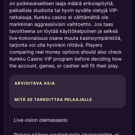
on poikkeuksellisen laaja määrä erikoispöytiä,
paikallisia studioita tai hyvin syvälle vietyjä VIP-
ratkaisuja, Kunkku casino ei välttämättä ole
markkinan aggressiivisin vaihtoehto. Jos taas
tavoitteena on löytää käyttökelpoinen ja selkeä
live-kokonaisuus osana muuta kasinoympäristöä,
tarjonta voi olla hyvinkin riittävä. Players
comparing real money options should also check
Kunkku Casino VIP program
before deciding how
the account, games, or cashier will fit their play.
ARVIOITAVA ASIA
MITÄ SE TARKOITTAA PELAAJALLE
Live-osion olemassaolo
Pelaaja pääsee reaaliaikaisiin jakajapeleihin, ei