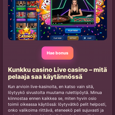
Hae bonus
Kunkku casino Live casino – mitä
pelaaja saa käytännössä
Kun arvioin live-kasinoita, en katso vain sitä,
löytyykö sivustolta muutama rulettipöytä. Minua
kiinnostaa ennen kaikkea se, miten hyvin osio
toimii oikeassa käytössä: löytyvätkö pelit helposti,
onko valikoima riittävä, eteneekö peli sujuvasti ja