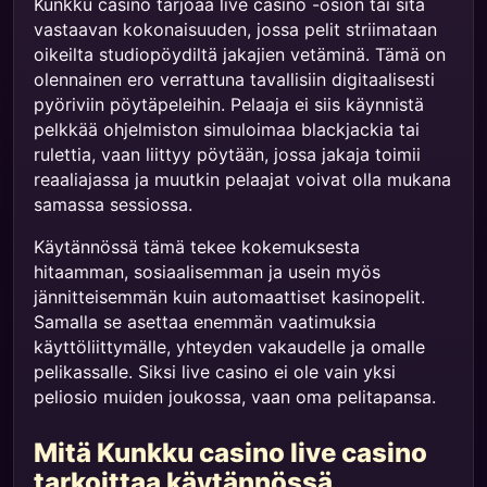
Kunkku casino tarjoaa live casino -osion tai sitä
vastaavan kokonaisuuden, jossa pelit striimataan
oikeilta studiopöydiltä jakajien vetäminä. Tämä on
olennainen ero verrattuna tavallisiin digitaalisesti
pyöriviin pöytäpeleihin. Pelaaja ei siis käynnistä
pelkkää ohjelmiston simuloimaa blackjackia tai
rulettia, vaan liittyy pöytään, jossa jakaja toimii
reaaliajassa ja muutkin pelaajat voivat olla mukana
samassa sessiossa.
Käytännössä tämä tekee kokemuksesta
hitaamman, sosiaalisemman ja usein myös
jännitteisemmän kuin automaattiset kasinopelit.
Samalla se asettaa enemmän vaatimuksia
käyttöliittymälle, yhteyden vakaudelle ja omalle
pelikassalle. Siksi live casino ei ole vain yksi
peliosio muiden joukossa, vaan oma pelitapansa.
Mitä Kunkku casino live casino
tarkoittaa käytännössä