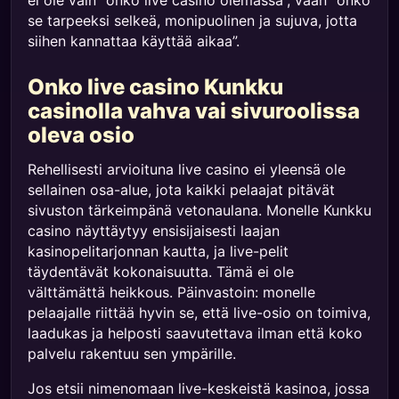
se tarpeeksi selkeä, monipuolinen ja sujuva, jotta
siihen kannattaa käyttää aikaa”.
Onko live casino Kunkku
casinolla vahva vai sivuroolissa
oleva osio
Rehellisesti arvioituna live casino ei yleensä ole
sellainen osa-alue, jota kaikki pelaajat pitävät
sivuston tärkeimpänä vetonaulana. Monelle Kunkku
casino näyttäytyy ensisijaisesti laajan
kasinopelitarjonnan kautta, ja live-pelit
täydentävät kokonaisuutta. Tämä ei ole
välttämättä heikkous. Päinvastoin: monelle
pelaajalle riittää hyvin se, että live-osio on toimiva,
laadukas ja helposti saavutettava ilman että koko
palvelu rakentuu sen ympärille.
Jos etsii nimenomaan live-keskeistä kasinoa, jossa