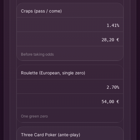
Craps (pass / come)
1.41%
28,20 €
Before taking odds
Roulette (European, single zero)
2.70%
54,00 €
One green zero
Three Card Poker (ante-play)