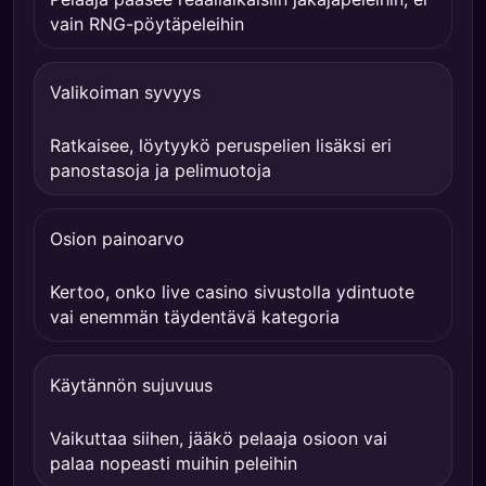
vain RNG-pöytäpeleihin
Valikoiman syvyys
Ratkaisee, löytyykö peruspelien lisäksi eri
panostasoja ja pelimuotoja
Osion painoarvo
Kertoo, onko live casino sivustolla ydintuote
vai enemmän täydentävä kategoria
Käytännön sujuvuus
Vaikuttaa siihen, jääkö pelaaja osioon vai
palaa nopeasti muihin peleihin