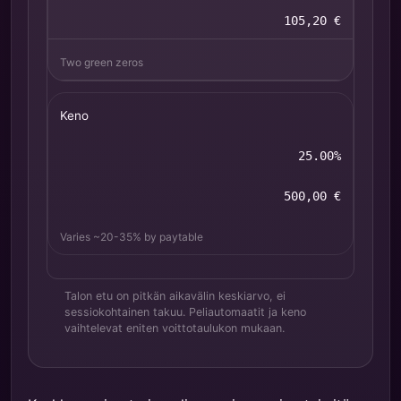
105,20 €
Two green zeros
Keno
25.00%
500,00 €
Varies ~20-35% by paytable
Talon etu on pitkän aikavälin keskiarvo, ei
sessiokohtainen takuu. Peliautomaatit ja keno
vaihtelevat eniten voittotaulukon mukaan.