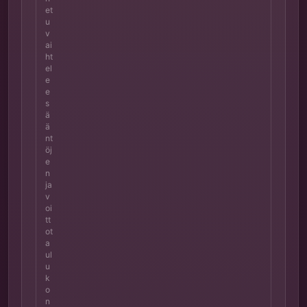
et
u
v
ai
ht
el
e
e
s
ä
ä
nt
öj
e
n
ja
v
oi
tt
ot
a
ul
u
k
o
n